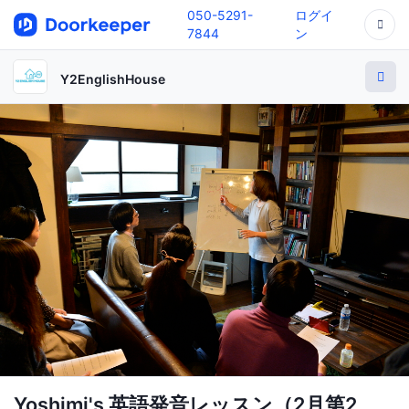
050-5291-
ログイ
7844
ン
Y2EnglishHouse
Yoshimi's 英語発音レッスン（2月第2