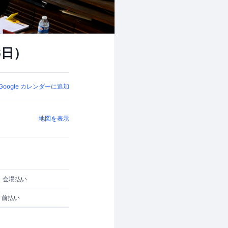
6日）
Google カレンダーに追加
地図を表示
円
会場払い
円
前払い