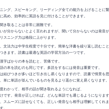
ニング、スピーキング、リーディング全ての能力を上げることに
に高め、効率的に英語を見に付けることができます。
聞き取ることは非常に困難です。
いが分からないとよく言われますが、聞いて分からないのは発音
リスニング力は格段に上がります。
、文法力は中学生程度で十分です。簡単な洋書を繰り返し読むこ
つきます。読書は最適な英語の学習方法の一つです。
漢字ばかりの本を読むと、苦痛です。
語の本を読むのも同じです。多読をするには発音は重要です。
は結びつきが多いほど引き出し易くなりますので、読書で情景を
、単に単語が並んでいるものを見るより遥かに覚え易くなります
度わかって、相手の話が聞き取れるようになれば、
けです。発音が正しければ、どんな単語でも通じるようになりま
、スムーズに話せなくても、正しい発音なら相手は理解してくれ
す。