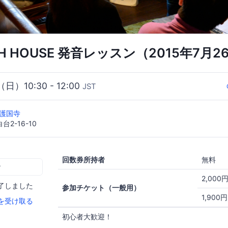
ISH HOUSE 発音レッスン（2015年7月2
（日）10:30 - 12:00
JST
se護国寺
2-16-10
回数券所持者
無料
む
2,000
了しました
参加チケット（一般用）
1,900
を受け取る
初心者大歓迎！